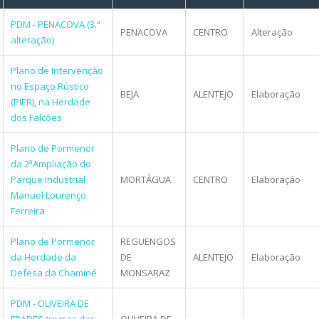
PDM - PENACOVA (3.ª
PENACOVA
CENTRO
Alteração
alteração)
Plano de Intervenção
no Espaço Rústico
BEJA
ALENTEJO
Elaboração
(PIER), na Herdade
dos Falcões
Plano de Pormenor
da 2ªAmpliação do
Parque Industrial
MORTÁGUA
CENTRO
Elaboração
Manuel Lourenço
Ferreira
Plano de Pormenor
REGUENGOS
da Herdade da
DE
ALENTEJO
Elaboração
Defesa da Chaminé
MONSARAZ
PDM - OLIVEIRA DE
FRADES (regras das
OLIVEIRA DE