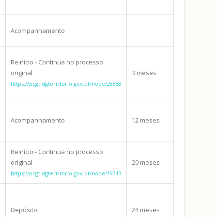
Acompanhamento
Reinício - Continua no processo
original
3 meses
https://pcgt.dgterritorio.gov.pt/node/28858
Acompanhamento
12 meses
Reinício - Continua no processo
original
20 meses
https://pcgt.dgterritorio.gov.pt/node/19313
Depósito
24 meses