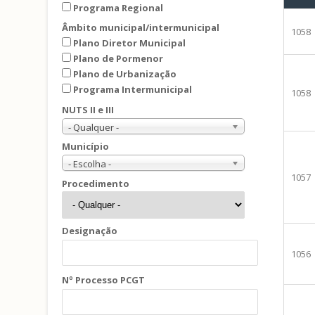
Programa Regional
Âmbito municipal/intermunicipal
1058
Plano Diretor Municipal
Plano de Pormenor
Plano de Urbanização
Programa Intermunicipal
1058
NUTS II e III
- Qualquer -
Município
- Escolha -
1057
Procedimento
Designação
1056
Nº Processo PCGT