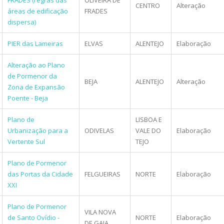
CENTRO
Alteração
áreas de edificação
FRADES
dispersa)
PIER das Lameiras
ELVAS
ALENTEJO
Elaboração
Alteração ao Plano
de Pormenor da
BEJA
ALENTEJO
Alteração
Zona de Expansão
Poente - Beja
Plano de
LISBOA E
Urbanização para a
ODIVELAS
VALE DO
Elaboração
Vertente Sul
TEJO
Plano de Pormenor
das Portas da Cidade
FELGUEIRAS
NORTE
Elaboração
XXI
Plano de Pormenor
VILA NOVA
de Santo Ovídio -
NORTE
Elaboração
DE GAIA