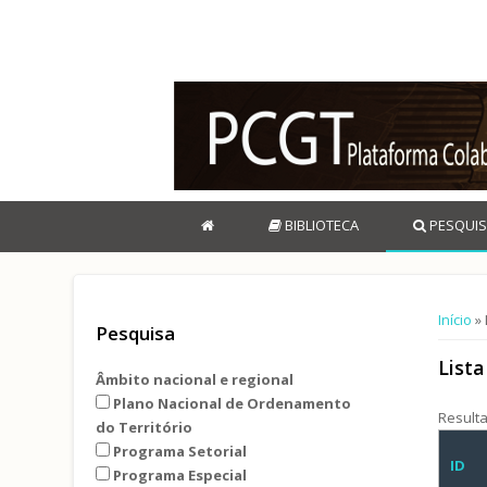
BIBLIOTECA
PESQUIS
Está 
Início
» 
Pesquisa
List
Âmbito nacional e regional
Plano Nacional de Ordenamento
Result
do Território
Programa Setorial
ID
Programa Especial