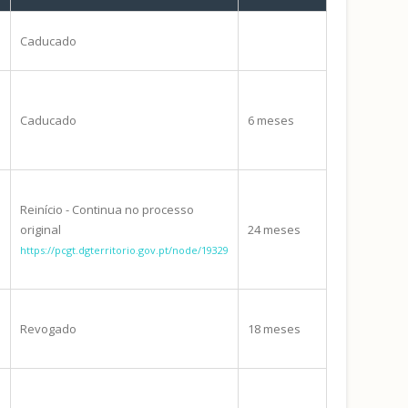
Caducado
Caducado
6 meses
Reinício - Continua no processo
original
24 meses
https://pcgt.dgterritorio.gov.pt/node/19329
Revogado
18 meses