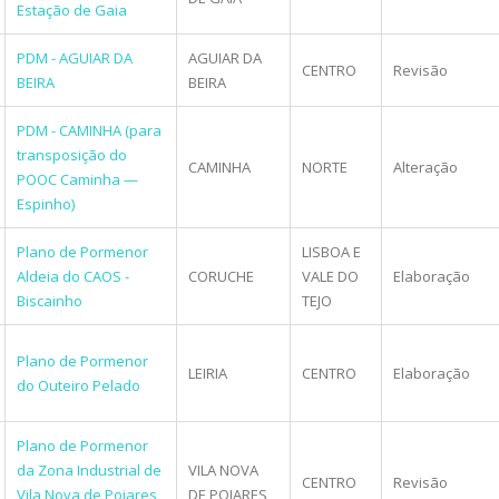
Estação de Gaia
PDM - AGUIAR DA
AGUIAR DA
CENTRO
Revisão
BEIRA
BEIRA
PDM - CAMINHA (para
transposição do
CAMINHA
NORTE
Alteração
POOC Caminha —
Espinho)
Plano de Pormenor
LISBOA E
Aldeia do CAOS -
CORUCHE
VALE DO
Elaboração
Biscainho
TEJO
Plano de Pormenor
LEIRIA
CENTRO
Elaboração
do Outeiro Pelado
Plano de Pormenor
da Zona Industrial de
VILA NOVA
CENTRO
Revisão
Vila Nova de Poiares
DE POIARES