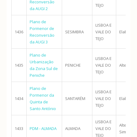
Reconversão
TEJO
da AUGI 2
Plano de
LISBOA E
Pormenor de
1436
SESIMBRA
VALE DO
Elaboraç
Reconversão
TEJO
da AUGI 3
Plano de
LISBOA E
Urbanização
1435
PENICHE
VALE DO
Alteraçã
da Zona Sul de
TEJO
Peniche
Plano de
LISBOA E
Pormenor da
1434
SANTARÉM
VALE DO
Elaboraç
Quinta de
TEJO
Santo António
LISBOA E
Alteraçã
1433
PDM - ALMADA
ALMADA
VALE DO
Simplific
TEJO