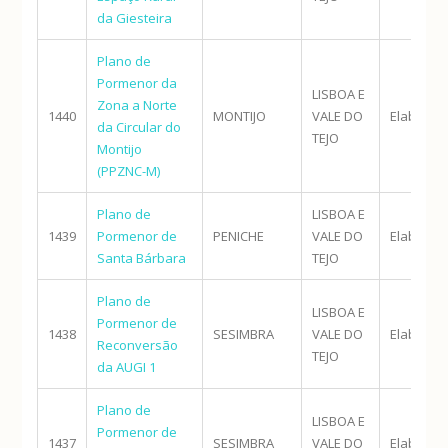
da Giesteira
Plano de
Pormenor da
LISBOA E
Zona a Norte
1440
MONTIJO
VALE DO
Elaboraç
da Circular do
TEJO
Montijo
(PPZNC-M)
Plano de
LISBOA E
1439
Pormenor de
PENICHE
VALE DO
Elaboraç
Santa Bárbara
TEJO
Plano de
LISBOA E
Pormenor de
1438
SESIMBRA
VALE DO
Elaboraç
Reconversão
TEJO
da AUGI 1
Plano de
LISBOA E
Pormenor de
1437
SESIMBRA
VALE DO
Elaboraç