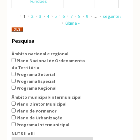
Fundões
Páginas
1
2
3
4
5
6
7
8
9
…
seguinte ›
última »
Pesquisa
Âmbito nacional e regional
Plano Nacional de Ordenamento
do Território
Programa Setorial
Programa Especial
Programa Regional
Âmbito municipal/intermunicipal
Plano Diretor Municipal
Plano de Pormenor
Plano de Urbanização
Programa Intermunicipal
NUTS II e III