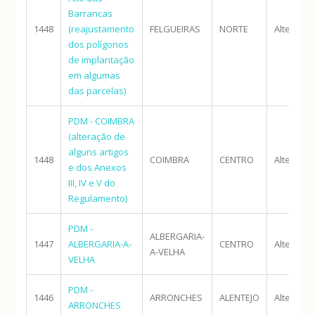
Barrancas
1448
(reajustamento
FELGUEIRAS
NORTE
Alteraçã
dos polígonos
de implantação
em algumas
das parcelas)
PDM - COIMBRA
(alteração de
alguns artigos
1448
COIMBRA
CENTRO
Alteraçã
e dos Anexos
III, IV e V do
Regulamento)
PDM -
ALBERGARIA-
1447
ALBERGARIA-A-
CENTRO
Alteraçã
A-VELHA
VELHA
PDM -
1446
ARRONCHES
ALENTEJO
Alteraçã
ARRONCHES