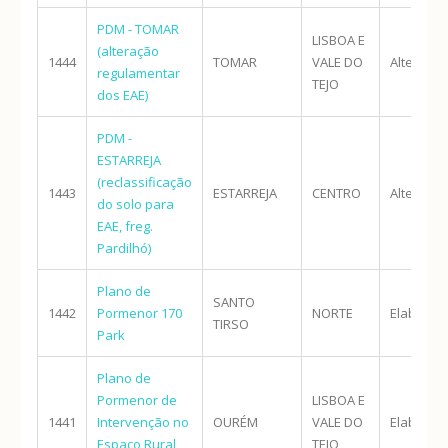
PDM - TOMAR
LISBOA E
(alteração
1444
TOMAR
VALE DO
Alteraçã
regulamentar
TEJO
dos EAE)
PDM -
ESTARREJA
(reclassificação
1443
ESTARREJA
CENTRO
Alteraçã
do solo para
EAE, freg.
Pardilhó)
Plano de
SANTO
1442
Pormenor 170
NORTE
Elaboraç
TIRSO
Park
Plano de
Pormenor de
LISBOA E
1441
Intervenção no
OURÉM
VALE DO
Elaboraç
Espaço Rural
TEJO