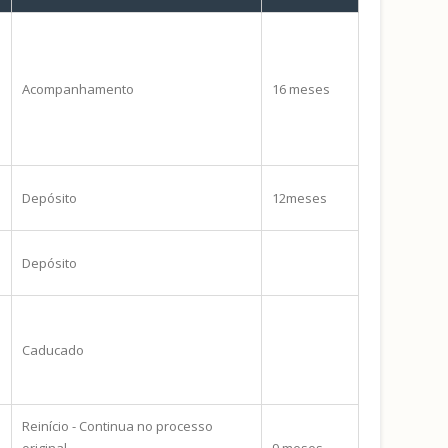
Acompanhamento
16 meses
Depósito
12meses
Depósito
Caducado
Reinício - Continua no processo
original
9 meses