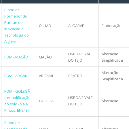
Plano de
Pormenor do
Parque de
OLHÃO
ALGARVE
Elaboração
Inovação e
Tecnologia do
Algarve
LISBOA E VALE
Alteração
PDM - MAÇÃO
MAÇÃO
DO TEJO
Simplificada
Alteração
PDM - ARGANIL
ARGANIL
CENTRO
Simplificada
PDM - GOLEGÃ
(requalificação
LISBOA E VALE
GOLEGÃ
Alteração
do solo - Vale
DO TEJO
Pintos, EN243)
Plano de
Pormenor da
FARO
ALGARVE
Alteração