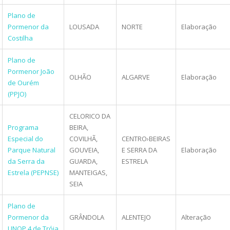
Plano de
Pormenor da
LOUSADA
NORTE
Elaboração
Costilha
Plano de
Pormenor João
OLHÃO
ALGARVE
Elaboração
de Ourém
(PPJO)
CELORICO DA
Programa
BEIRA,
Especial do
COVILHÃ,
CENTRO
›
BEIRAS
Parque Natural
GOUVEIA,
E SERRA DA
Elaboração
da Serra da
GUARDA,
ESTRELA
Estrela (PEPNSE)
MANTEIGAS,
SEIA
Plano de
Pormenor da
GRÂNDOLA
ALENTEJO
Alteração
UNOP 4 de Tróia