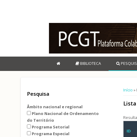
BIBLIOTECA
PESQUIS
Está 
Início
» 
Pesquisa
List
Âmbito nacional e regional
Plano Nacional de Ordenamento
Result
do Território
Programa Setorial
ID
Programa Especial