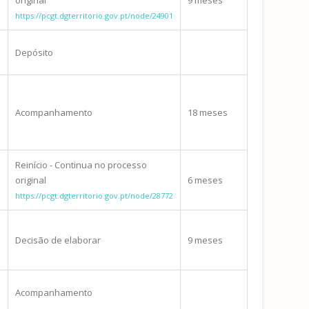
https://pcgt.dgterritorio.gov.pt/node/24901
Depósito
Acompanhamento
18 meses
Reinício - Continua no processo
original
6 meses
https://pcgt.dgterritorio.gov.pt/node/28772
Decisão de elaborar
9 meses
Acompanhamento