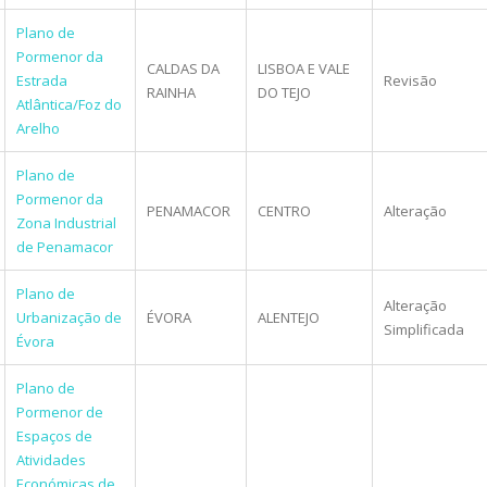
Plano de
Pormenor da
CALDAS DA
LISBOA E VALE
Estrada
Revisão
RAINHA
DO TEJO
Atlântica/Foz do
Arelho
Plano de
Pormenor da
PENAMACOR
CENTRO
Alteração
Zona Industrial
de Penamacor
Plano de
Alteração
Urbanização de
ÉVORA
ALENTEJO
Simplificada
Évora
Plano de
Pormenor de
Espaços de
Atividades
Económicas de