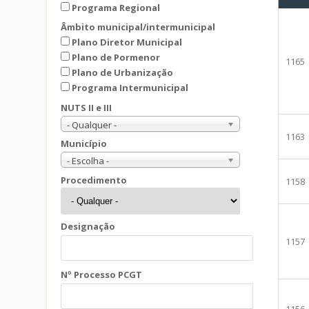
Programa Regional
Âmbito municipal/intermunicipal
Plano Diretor Municipal
Plano de Pormenor
1165
Plano de Urbanização
Programa Intermunicipal
NUTS II e III
- Qualquer -
1163
Município
- Escolha -
Procedimento
1158
Designação
1157
Nº Processo PCGT
1156