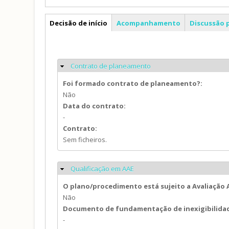
PP
Decisão de início
Acompanhamento
Discussão 
Contrato de planeamento
Ocultar
Foi formado contrato de planeamento?:
Não
Data do contrato:
-
Contrato:
Sem ficheiros.
Qualificação em AAE
Ocultar
O plano/procedimento está sujeito a Avaliação
Não
Documento de fundamentação de inexigibilida
-