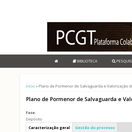
BIBLIOTECA
PESQUIS
Está aqui
Início
» Plano de Pormenor de Salvaguarda e Valorização do 
Plano de Pormenor de Salvaguarda e Valo
Fase:
Depósito
Info geral
Caracterização geral
Gestão do processo