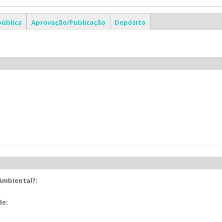
pública
Aprovação/Publicação
Depósito
 Ambiental?:
de: