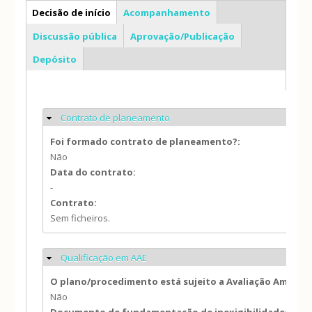
PP
Decisão de início
Acompanhamento
Discussão pública
Aprovação/Publicação
Depósito
Contrato de planeamento
Ocultar
Foi formado contrato de planeamento?:
Não
Data do contrato:
-
Contrato:
Sem ficheiros.
Qualificação em AAE
Ocultar
O plano/procedimento está sujeito a Avaliação Ambien
Não