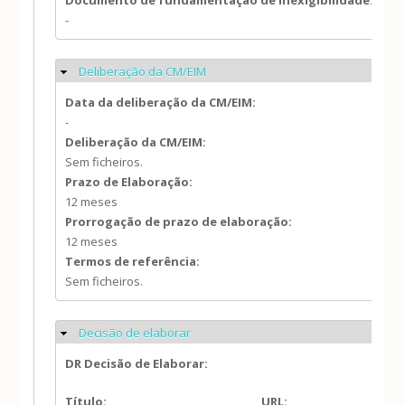
Documento de fundamentação de inexigibilidade:
-
Deliberação da CM/EIM
Ocultar
Data da deliberação da CM/EIM:
-
Deliberação da CM/EIM:
Sem ficheiros.
Prazo de Elaboração:
12 meses
Prorrogação de prazo de elaboração:
12 meses
Termos de referência:
Sem ficheiros.
Decisão de elaborar
Ocultar
DR Decisão de Elaborar:
Título:
URL: