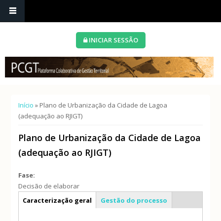
INICIAR SESSÃO
Está aqui
Início
» Plano de Urbanização da Cidade de Lagoa
(adequação ao RJIGT)
Plano de Urbanização da Cidade de Lagoa
(adequação ao RJIGT)
Fase:
Decisão de elaborar
Info geral
Caracterização geral
Gestão do processo