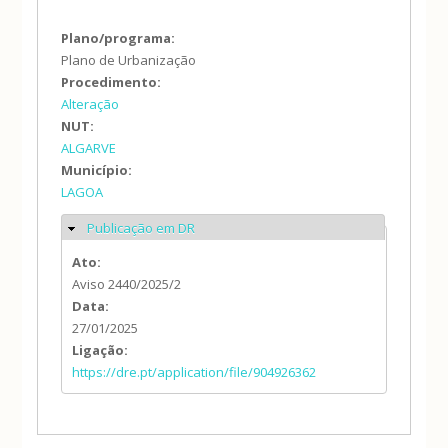
Plano/programa:
Plano de Urbanização
Procedimento:
Alteração
NUT:
ALGARVE
Município:
LAGOA
Publicação em DR
Ocultar
Ato:
Aviso 2440/2025/2
Data:
27/01/2025
Ligação:
https://dre.pt/application/file/904926362