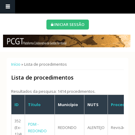
INICIAR SESSÃO
Está aqui
Início
» Lista de procedimentos
Lista de procedimentos
Resultados da pesquisa: 1414 procedimentos.
ID
Título
Município
NUTS
Procedime
352
PDM -
(Ex-
REDONDO
ALENTEJO
Revisão
REDONDO
124)