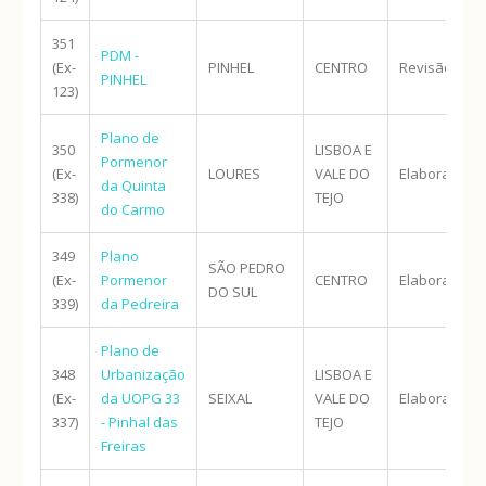
351
PDM -
(Ex-
PINHEL
CENTRO
Revisão
PINHEL
123)
Plano de
350
LISBOA E
Pormenor
(Ex-
LOURES
VALE DO
Elaboração
da Quinta
338)
TEJO
do Carmo
349
Plano
SÃO PEDRO
(Ex-
Pormenor
CENTRO
Elaboração
DO SUL
339)
da Pedreira
Plano de
348
Urbanização
LISBOA E
(Ex-
da UOPG 33
SEIXAL
VALE DO
Elaboração
337)
- Pinhal das
TEJO
Freiras