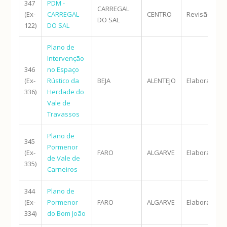
347
PDM -
CARREGAL
(Ex-
CARREGAL
CENTRO
Revisão
DO SAL
122)
DO SAL
Plano de
Intervenção
346
no Espaço
(Ex-
Rústico da
BEJA
ALENTEJO
Elaboração
336)
Herdade do
Vale de
Travassos
Plano de
345
Pormenor
(Ex-
FARO
ALGARVE
Elaboração
de Vale de
335)
Carneiros
344
Plano de
(Ex-
Pormenor
FARO
ALGARVE
Elaboração
334)
do Bom João