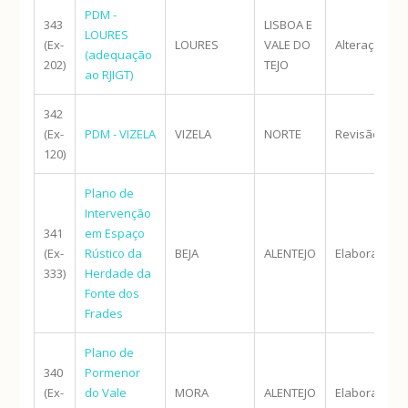
PDM -
343
LISBOA E
LOURES
(Ex-
LOURES
VALE DO
Alteração
(adequação
202)
TEJO
ao RJIGT)
342
(Ex-
PDM - VIZELA
VIZELA
NORTE
Revisão
120)
Plano de
Intervenção
341
em Espaço
(Ex-
Rústico da
BEJA
ALENTEJO
Elaboração
333)
Herdade da
Fonte dos
Frades
Plano de
340
Pormenor
(Ex-
do Vale
MORA
ALENTEJO
Elaboração