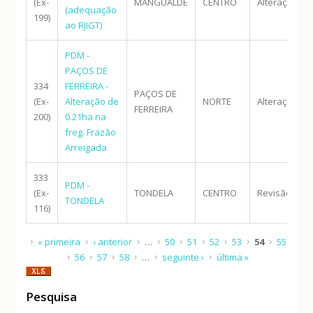
(Ex-
MANGUALDE
CENTRO
Alteração
(adequação
199)
ao RJIGT)
PDM -
PAÇOS DE
334
FERREIRA -
PAÇOS DE
(Ex-
Alteração de
NORTE
Alteração
FERREIRA
200)
0.21ha na
freg. Frazão
Arreigada
333
PDM -
(Ex-
TONDELA
CENTRO
Revisão
TONDELA
116)
Páginas
« primeira
‹ anterior
…
50
51
52
53
54
55
56
57
58
…
seguinte ›
última »
Pesquisa