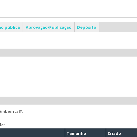
ão pública
Aprovação/Publicação
Depósito
 Ambiental?:
de:
Tamanho
Criado