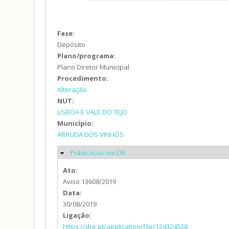
Fase:
Depósito
Plano/programa:
Plano Diretor Municipal
Procedimento:
Alteração
NUT:
LISBOA E VALE DO TEJO
Município:
ARRUDA DOS VINHOS
Publicação em DR
Ocultar
Ato:
Aviso 13608/2019
Data:
30/08/2019
Ligação:
https://dre.pt/application/file/124324528