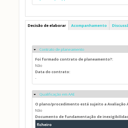
PDM
Decisão de elaborar
Acompanhamento
Discuss
Contrato de planeamento
Ocultar
Foi formado contrato de planeamento?:
Não
Data do contrato:
-
Qualificação em AAE
Ocultar
O plano/procedimento está sujeito a Avaliação
Não
Documento de fundamentação de inexigibilida
ficheiro