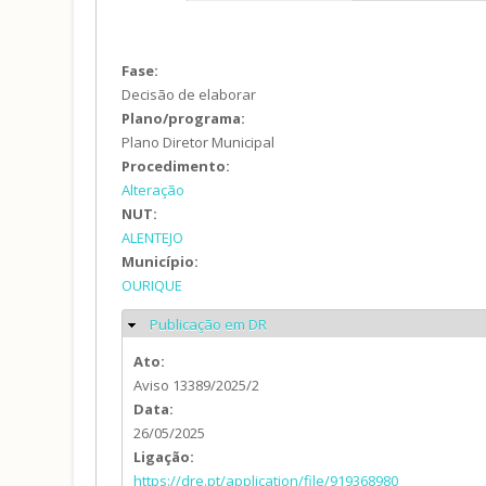
Fase:
Decisão de elaborar
Plano/programa:
Plano Diretor Municipal
Procedimento:
Alteração
NUT:
ALENTEJO
Município:
OURIQUE
Publicação em DR
Ocultar
Ato:
Aviso 13389/2025/2
Data:
26/05/2025
Ligação:
https://dre.pt/application/file/919368980