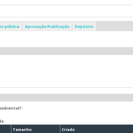
ão pública
Aprovação/Publicação
Depósito
 Ambiental?:
de:
Tamanho
Criado