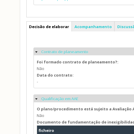
PDM
Decisão de elaborar
Acompanhamento
Discuss
Contrato de planeamento
Ocultar
Foi formado contrato de planeamento?:
Não
Data do contrato:
-
Qualificação em AAE
Ocultar
O plano/procedimento está sujeito a Avaliação
Não
Documento de fundamentação de inexigibilida
ficheiro