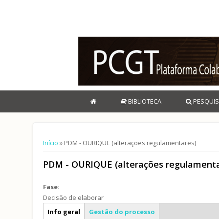
BIBLIOTECA
PESQUIS
Está aqui
Início
» PDM - OURIQUE (alterações regulamentares)
PDM - OURIQUE (alterações regulamenta
Fase:
Decisão de elaborar
Caracterização geral
Info geral
Gestão do processo