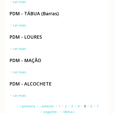
Ler mais
acerca de Plano de Pormenor para a expansão do
Parque Industrial e Empresarial da Figueira da Foz
PDM - TÁBUA (Barras)
Ler mais
acerca de PDM - TÁBUA (Barras)
PDM - LOURES
Ler mais
acerca de PDM - LOURES
PDM - MAÇÃO
Ler mais
acerca de PDM - MAÇÃO
PDM - ALCOCHETE
Ler mais
acerca de PDM - ALCOCHETE
Páginas
« primeira
‹ anterior
1
2
3
4
5
6
7
seguinte ›
última »