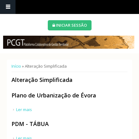
INICIAR SESSÃO
Está aqui
Início
» Alteração Simplificada
Alteração Simplificada
Plano de Urbanização de Évora
Ler mais
acerca de Plano de Urbanização de Évora
PDM - TÁBUA
Ler mais
acerca de PDM - TÁBUA