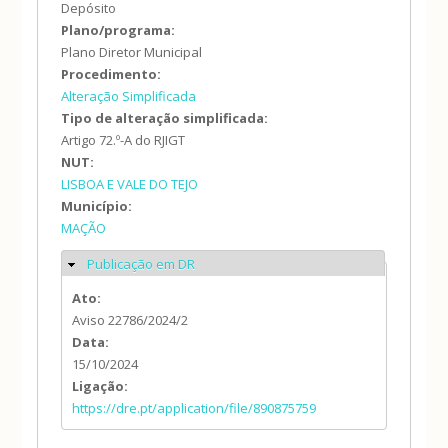
Depósito
Plano/programa:
Plano Diretor Municipal
Procedimento:
Alteração Simplificada
Tipo de alteração simplificada:
Artigo 72.º-A do RJIGT
NUT:
LISBOA E VALE DO TEJO
Município:
MAÇÃO
Publicação em DR
Ocultar
Ato:
Aviso 22786/2024/2
Data:
15/10/2024
Ligação:
https://dre.pt/application/file/890875759