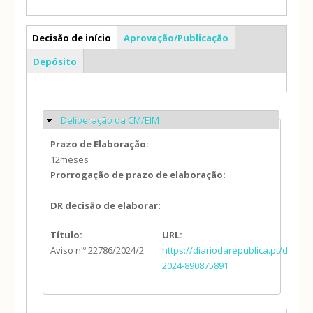
AS
Decisão de início
Aprovação/Publicação
(separador ativo)
Depósito
Deliberação da CM/EIM
Ocultar
Prazo de Elaboração:
12meses
Prorrogação de prazo de elaboração:
-
DR decisão de elaborar:
Título:
URL:
Aviso n.º 22786/2024/2
https://diariodarepublica.pt/dr/det
2024-890875891