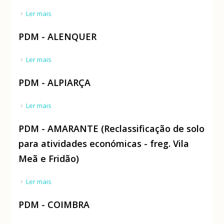
Ler mais
acerca de Plano de Pormenor da Zona Industrial da
Relvinha
PDM - ALENQUER
Ler mais
acerca de PDM - ALENQUER
PDM - ALPIARÇA
Ler mais
acerca de PDM - ALPIARÇA
PDM - AMARANTE (Reclassificação de solo
para atividades económicas - freg. Vila
Meã e Fridão)
Ler mais
acerca de PDM - AMARANTE (Reclassificação de solo
para atividades económicas - freg. Vila Meã e Fridão)
PDM - COIMBRA