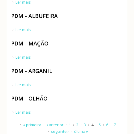
Ler mais
acerca de PDM - COIMBRA
PDM - ALBUFEIRA
Ler mais
acerca de PDM - ALBUFEIRA
PDM - MAÇÃO
Ler mais
acerca de PDM - MAÇÃO
PDM - ARGANIL
Ler mais
acerca de PDM - ARGANIL
PDM - OLHÃO
Ler mais
acerca de PDM - OLHÃO
Páginas
« primeira
‹ anterior
1
2
3
4
5
6
7
seguinte ›
última »