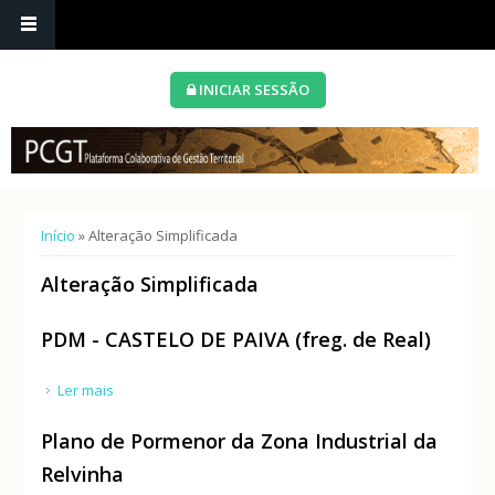
INICIAR SESSÃO
Está aqui
Início
» Alteração Simplificada
Alteração Simplificada
PDM - CASTELO DE PAIVA (freg. de Real)
Ler mais
acerca de PDM - CASTELO DE PAIVA (freg. de Real)
Plano de Pormenor da Zona Industrial da
Relvinha