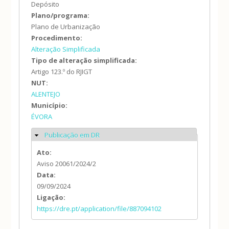
Depósito
Plano/programa:
Plano de Urbanização
Procedimento:
Alteração Simplificada
Tipo de alteração simplificada:
Artigo 123.º do RJIGT
NUT:
ALENTEJO
Município:
ÉVORA
Publicação em DR
Ocultar
Ato:
Aviso 20061/2024/2
Data:
09/09/2024
Ligação:
https://dre.pt/application/file/887094102