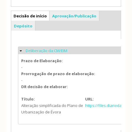
AS
Decisão de início
Aprovação/Publicação
(separador ativo)
Depósito
Deliberação da CM/EIM
Ocultar
Prazo de Elaboração:
-
Prorrogação de prazo de elaboração:
-
DR decisão de elaborar:
Título:
URL:
Alteração simplificada do Plano de
https://files.diariodarep
Urbanização de Évora