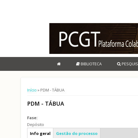
BIBLIOTECA
PESQUIS
Está aqui
Início
» PDM - TÁBUA
PDM - TÁBUA
Fase:
Depósito
Caracterização geral
Info geral
Gestão do processo