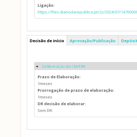
Ligação:
https://files.diariodarepublica.pt/2s/2024/07/147000
AS
Decisão de início
Aprovação/Publicação
Depósi
(separador ativo)
Deliberação da CM/EIM
Ocultar
Prazo de Elaboração:
1meses
Prorrogação de prazo de elaboração:
1meses
DR decisão de elaborar:
Sem DR.