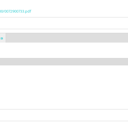
000/0072900733.pdf
to