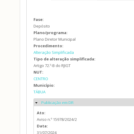
Fase:
Depósito
Plano/programa:
Plano Diretor Municipal
Procedimento:
Alteração Simplificada
Tipo de alteração simplificada:
Artigo 72.º-B do RJIGT
NUT:
CENTRO
Município:
TÁBUA
Publicação em DR
Ocultar
Ato:
Aviso n.º 15978/2024/2
Data:
31/07/2024