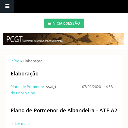
INICIAR SESSÃO
Está aqui
Início
» Elaboração
Elaboração
Plano de Pormenor
ssaigt
07/02/2020 - 14:58
do Prior Velho
Plano de Pormenor de Albandeira - ATE A2
Ler mais
acerca de Plano de Pormenor de Albandeira - ATE A2