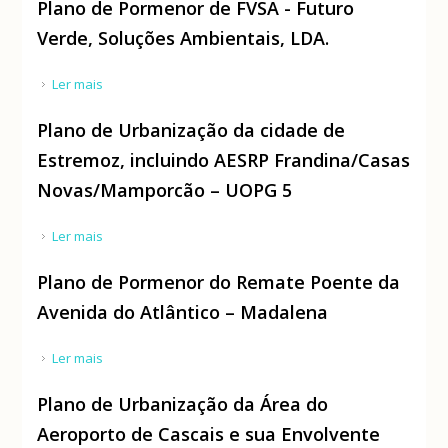
Plano de Pormenor de FVSA - Futuro
resíduos, Reis e Reis - comércio de sucata, Lda
Verde, Soluções Ambientais, LDA.
Ler mais
acerca de Plano de Pormenor de FVSA - Futuro
Verde, Soluções Ambientais, LDA.
Plano de Urbanização da cidade de
Estremoz, incluindo AESRP Frandina/Casas
Novas/Mamporcão – UOPG 5
Ler mais
acerca de Plano de Urbanização da cidade de
Estremoz, incluindo AESRP Frandina/Casas
Plano de Pormenor do Remate Poente da
Novas/Mamporcão – UOPG 5
Avenida do Atlântico – Madalena
Ler mais
acerca de Plano de Pormenor do Remate Poente da
Avenida do Atlântico – Madalena
Plano de Urbanização da Área do
Aeroporto de Cascais e sua Envolvente