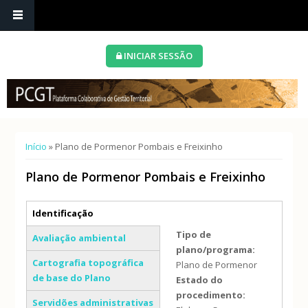
INICIAR SESSÃO
Está aqui
Início
» Plano de Pormenor Pombais e Freixinho
Plano de Pormenor Pombais e Freixinho
Separadores verticais
Identificação
(separador ativo)
Tipo de
Avaliação ambiental
plano/programa:
Cartografia topográfica
Plano de Pormenor
de base do Plano
Estado do
procedimento:
Servidões administrativas