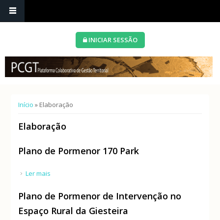
INICIAR SESSÃO
Está aqui
Início
» Elaboração
Elaboração
Plano de Pormenor 170 Park
Ler mais
acerca de Plano de Pormenor 170 Park
Plano de Pormenor de Intervenção no
Espaço Rural da Giesteira