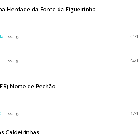
na Herdade da Fonte da Figueirinha
co na Herdade da Fonte da Figueirinha
da
ssaigt
04/1
ssaigt
04/1
IER) Norte de Pechão
 (PIER) Norte de Pechão
O
ssaigt
17/1
s Caldeirinhas