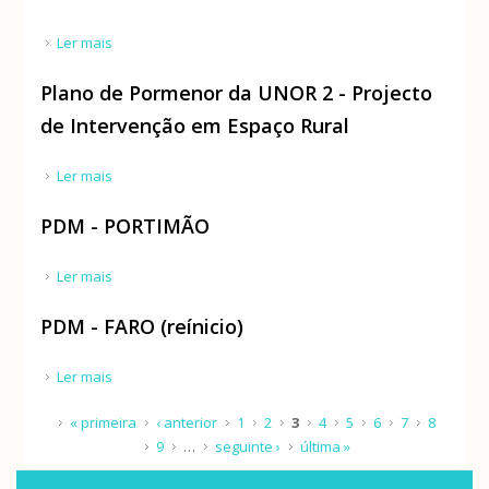
Ler mais
acerca de Plano de Pormenor da Zona Industrial de
Vila Nova de Poiares Pólo II
Plano de Pormenor da UNOR 2 - Projecto
de Intervenção em Espaço Rural
Ler mais
acerca de Plano de Pormenor da UNOR 2 - Projecto
de Intervenção em Espaço Rural
PDM - PORTIMÃO
Ler mais
acerca de PDM - PORTIMÃO
PDM - FARO (reínicio)
Ler mais
acerca de PDM - FARO (reínicio)
Páginas
« primeira
‹ anterior
1
2
3
4
5
6
7
8
9
…
seguinte ›
última »