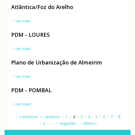
Atlântica/Foz do Arelho
Ler mais
acerca de Plano de Pormenor da Estrada
Atlântica/Foz do Arelho
PDM - LOURES
Ler mais
acerca de PDM - LOURES
Plano de Urbanização de Almeirim
Ler mais
acerca de Plano de Urbanização de Almeirim
PDM - POMBAL
Ler mais
acerca de PDM - POMBAL
Páginas
« primeira
‹ anterior
1
2
3
4
5
6
7
8
9
…
seguinte ›
última »