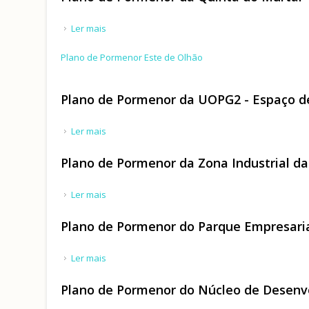
Ler mais
acerca de Plano de Pormenor da Quinta do Murt
Plano de Pormenor Este de Olhão
Plano de Pormenor da UOPG2 - Espaço de
Ler mais
acerca de Plano de Pormenor da UOPG2 - Espaço
Plano de Pormenor da Zona Industrial d
Ler mais
acerca de Plano de Pormenor da Zona Industria
Plano de Pormenor do Parque Empresaria
Ler mais
acerca de Plano de Pormenor do Parque Empres
Plano de Pormenor do Núcleo de Desenv