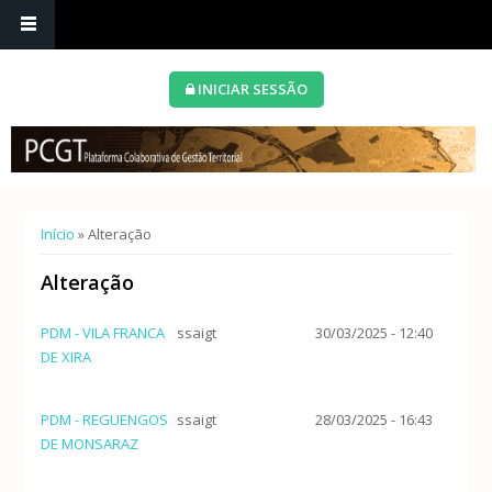
INICIAR SESSÃO
Está aqui
Início
» Alteração
Alteração
PDM - VILA FRANCA
ssaigt
30/03/2025 - 12:40
DE XIRA
PDM - REGUENGOS
ssaigt
28/03/2025 - 16:43
DE MONSARAZ