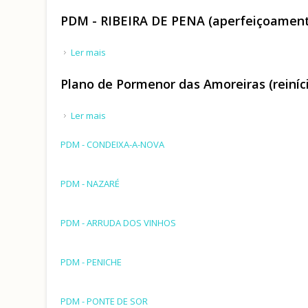
PDM - RIBEIRA DE PENA (aperfeiçoamen
Ler mais
acerca de PDM - RIBEIRA DE PENA (aperfeiçoame
Plano de Pormenor das Amoreiras (reiníc
Ler mais
acerca de Plano de Pormenor das Amoreiras (rei
PDM - CONDEIXA-A-NOVA
PDM - NAZARÉ
PDM - ARRUDA DOS VINHOS
PDM - PENICHE
PDM - PONTE DE SOR