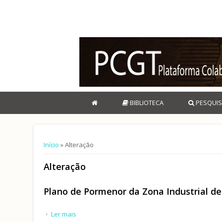
BIBLIOTECA
PESQUIS
Está aqui
Início
» Alteração
Alteração
Plano de Pormenor da Zona Industrial de 
Ler mais
acerca de Plano de Pormenor da Zona Industrial 