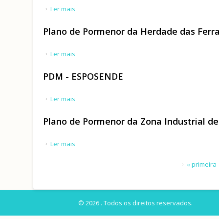
Ler mais
acerca de Plano de Pormenor de Salvaguarda e V
Plano de Pormenor da Herdade das Ferra
Ler mais
acerca de Plano de Pormenor da Herdade das F
PDM - ESPOSENDE
Ler mais
acerca de PDM - ESPOSENDE
Plano de Pormenor da Zona Industrial de
Ler mais
acerca de Plano de Pormenor da Zona Industrial
Páginas
« primeira
© 2026 . Todos os direitos reservados.