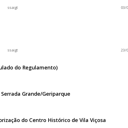
ssaigt
03/0
ssaigt
23/0
ulado do Regulamento)
iculado do Regulamento)
a Serrada Grande/Geriparque
al da Serrada Grande/Geriparque
rização do Centro Histórico de Vila Viçosa