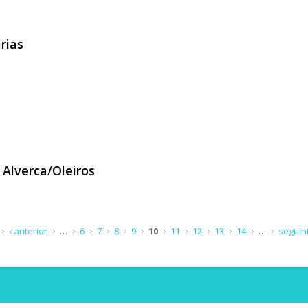
alorização do Centro Histórico de Vila Viçosa
rias
errarias
 Alverca/Oleiros
 de Alverca/Oleiros
‹ anterior
…
6
7
8
9
10
11
12
13
14
…
seguint