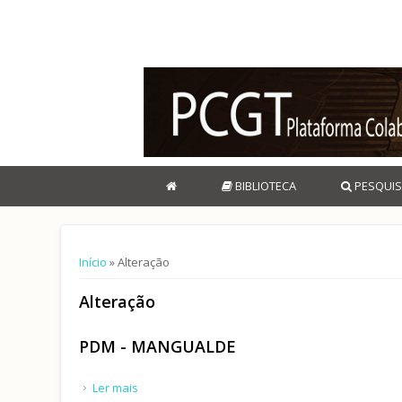
BIBLIOTECA
PESQUIS
Está aqui
Início
» Alteração
Alteração
PDM - MANGUALDE
Ler mais
acerca de PDM - MANGUALDE