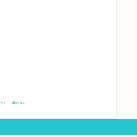
e ›
última »