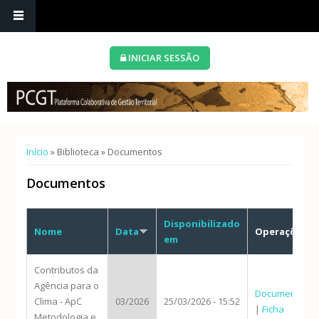
INICIAR SESSÃO
Está aqui
Início
»
Biblioteca
» Documentos
Documentos
Disponibilizado
Nome
Data
Operações
em
Contributos da
Agência para o
Documento
Clima - ApC
03/2026
25/03/2026 - 15:52
|
Ficha
Metodologia e