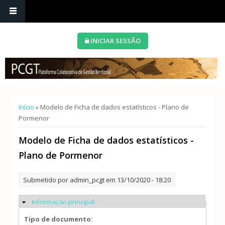
INICIAR SESSÃO
Está aqui
Início
» Modelo de Ficha de dados estatísticos - Plano de
Pormenor
Modelo de Ficha de dados estatísticos -
Plano de Pormenor
Submetido por
admin_pcgt
em 13/10/2020 - 18:20
Informação principal
Ocultar
Tipo de documento: