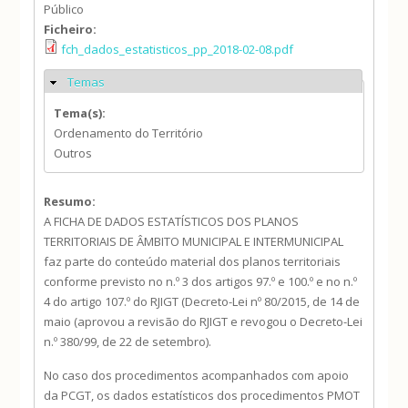
Público
Ficheiro:
fch_dados_estatisticos_pp_2018-02-08.pdf
Temas
Ocultar
Tema(s):
Ordenamento do Território
Outros
Resumo:
A FICHA DE DADOS ESTATÍSTICOS DOS PLANOS
TERRITORIAIS DE ÂMBITO MUNICIPAL E INTERMUNICIPAL
faz parte do conteúdo material dos planos territoriais
conforme previsto no n.º 3 dos artigos 97.º e 100.º e no n.º
4 do artigo 107.º do RJIGT (Decreto-Lei nº 80/2015, de 14 de
maio (aprovou a revisão do RJIGT e revogou o Decreto-Lei
n.º 380/99, de 22 de setembro).
No caso dos procedimentos acompanhados com apoio
da PCGT, os dados estatísticos dos procedimentos PMOT