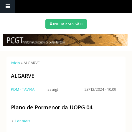
INICIAR SESSÃO
Está aqui
Início
» ALGARVE
ALGARVE
PDM - TAVIRA
ssaigt
23/12/2024 - 10:09
Plano de Pormenor da UOPG 04
Ler mais
acerca de Plano de Pormenor da UOPG 04