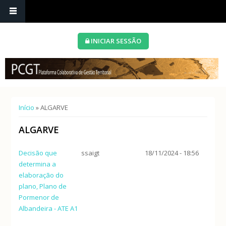
INICIAR SESSÃO
Está aqui
Início
» ALGARVE
ALGARVE
Decisão que
ssaigt
18/11/2024 - 18:56
determina a
elaboração do
plano, Plano de
Pormenor de
Albandeira - ATE A1