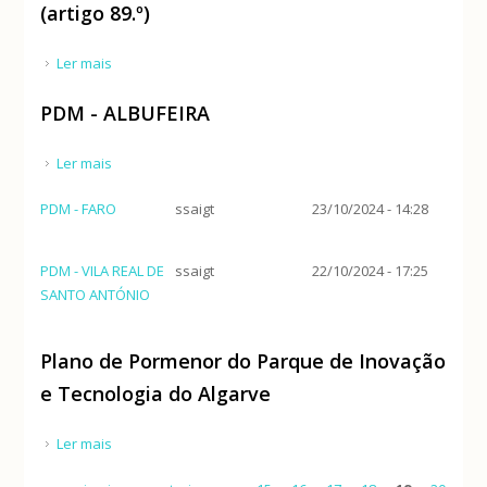
(artigo 89.º)
Ler mais
acerca de PDM - VILA REAL DE SANTO ANTÓNIO
(artigo 89.º)
PDM - ALBUFEIRA
Ler mais
acerca de PDM - ALBUFEIRA
PDM - FARO
ssaigt
23/10/2024 - 14:28
PDM - VILA REAL DE
ssaigt
22/10/2024 - 17:25
SANTO ANTÓNIO
Plano de Pormenor do Parque de Inovação
e Tecnologia do Algarve
Ler mais
acerca de Plano de Pormenor do Parque de
Inovação e Tecnologia do Algarve