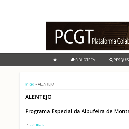
BIBLIOTECA
PESQUIS
Está aqui
Início
» ALENTEJO
ALENTEJO
Programa Especial da Albufeira de Mont
Ler mais
acerca de Programa Especial da Albufeira de Mo