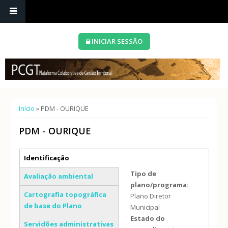
INICIAR SESSÃO
Está aqui
Início
» PDM - OURIQUE
PDM - OURIQUE
Separadores verticais
Identificação
(separador ativo)
Tipo de
Avaliação ambiental
plano/programa:
Cartografia topográfica
Plano Diretor
de base do Plano
Municipal
Estado do
Servidões administrativas