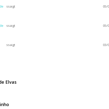
 de
ssaigt
05/0
 de
ssaigt
05/0
ssaigt
03/0
de Elvas
al de Elvas
inho