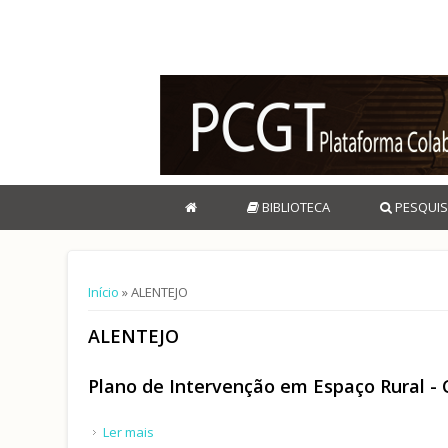
BIBLIOTECA
PESQUIS
Está aqui
Início
» ALENTEJO
ALENTEJO
Plano de Intervenção em Espaço Rural -
Ler mais
acerca de Plano de Intervenção em Espaço Rural