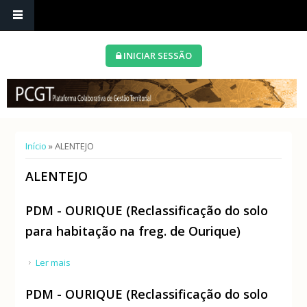
INICIAR SESSÃO
Está aqui
Início
» ALENTEJO
ALENTEJO
PDM - OURIQUE (Reclassificação do solo
para habitação na freg. de Ourique)
Ler mais
acerca de PDM - OURIQUE (Reclassificação do solo
para habitação na freg. de Ourique)
PDM - OURIQUE (Reclassificação do solo