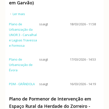
em Garvão)
Ler mais
acerca de PDM - OURIQUE (Reclassificação do solo
em Garvão)
Plano de
ssaigt
18/03/2026 - 11:58
Urbanização da
UNOR 3 - Carvalhal
e Lagoas Travessa
e Formosa
Plano de
ssaigt
17/03/2026 - 14:53
Urbanização de
Évora
PDM - GRÂNDOLA
ssaigt
16/03/2026 - 14:19
Plano de Pormenor de Intervenção em
Espaço Rural da Herdade do Zorreiro -