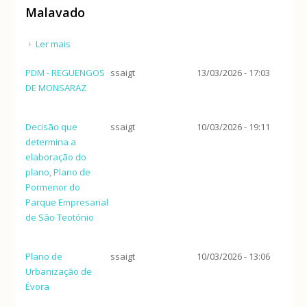
Malavado
Ler mais
acerca de Plano de Pormenor de Intervenção em
Espaço Rural da Herdade do Zorreiro - Malavado
PDM - REGUENGOS
ssaigt
13/03/2026 - 17:03
DE MONSARAZ
Decisão que
ssaigt
10/03/2026 - 19:11
determina a
elaboração do
plano, Plano de
Pormenor do
Parque Empresarial
de São Teotónio
Plano de
ssaigt
10/03/2026 - 13:06
Urbanização de
Évora