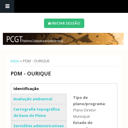
INICIAR SESSÃO
Está aqui
Início
» PDM - OURIQUE
PDM - OURIQUE
Separadores verticais
Identificação
(separador ativo)
Tipo de
Avaliação ambiental
plano/programa:
Cartografia topográfica
Plano Diretor
de base do Plano
Municipal
Estado do
Servidões administrativas