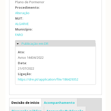
Plano de Pormenor
Procedimento:
Alteração
NUT:
ALGARVE
Município:
FARO
Publicação em DR
Ocultar
Ato:
Aviso 14434/2022
Data:
21/07/2022
Ligação:
https://dre.pt/application/file/186429352
PP
Decisão de início
Acompanhamento
Discussão pública
Aprovação/Publicação