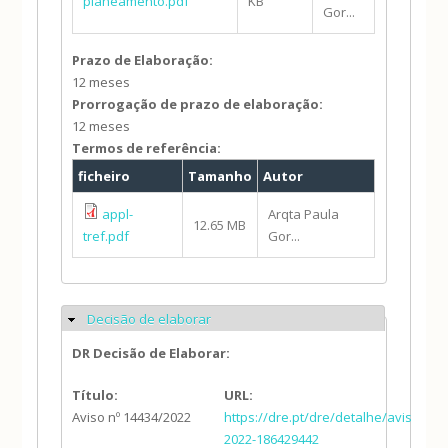
planeamento.pdf
KB
Gor...
Prazo de Elaboração:
12 meses
Prorrogação de prazo de elaboração:
12 meses
Termos de referência:
ficheiro
Tamanho
Autor
appl-
Arqta Paula
12.65 MB
tref.pdf
Gor...
Decisão de elaborar
Ocultar
DR Decisão de Elaborar:
Título:
URL:
Aviso nº 14434/2022
https://dre.pt/dre/detalhe/aviso/144
2022-186429442