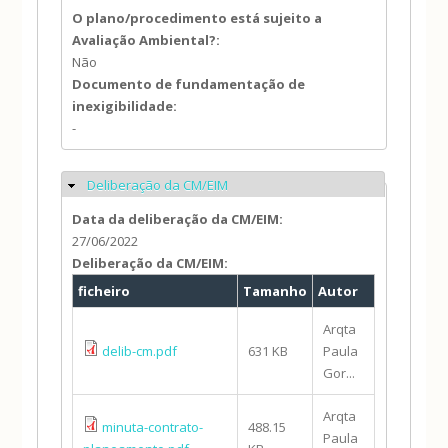
O plano/procedimento está sujeito a
Avaliação Ambiental?:
Não
Documento de fundamentação de
inexigibilidade:
-
Deliberação da CM/EIM
Ocultar
Data da deliberação da CM/EIM:
27/06/2022
Deliberação da CM/EIM:
ficheiro
Tamanho
Autor
Arqta
delib-cm.pdf
631 KB
Paula
Gor...
Arqta
minuta-contrato-
488.15
Paula