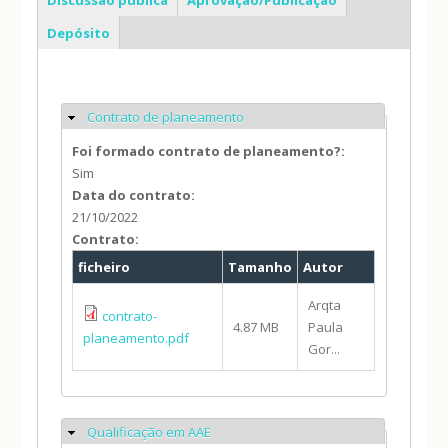
Depósito
Contrato de planeamento
Ocultar
Foi formado contrato de planeamento?:
Sim
Data do contrato:
21/10/2022
Contrato:
ficheiro
Tamanho
Autor
Arqta
contrato-
4.87 MB
Paula
planeamento.pdf
Gor...
Qualificação em AAE
Ocultar