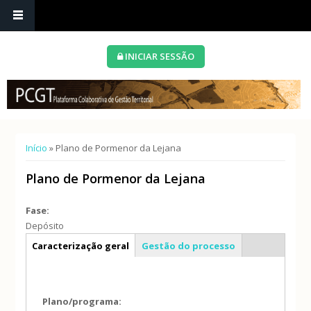
INICIAR SESSÃO
Está aqui
Início
» Plano de Pormenor da Lejana
Plano de Pormenor da Lejana
Fase:
Depósito
Info geral
Caracterização geral
Gestão do processo
Plano/programa: