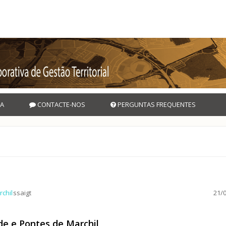
A
CONTACTE-NOS
PERGUNTAS FREQUENTES
chil
ssaigt
21/0
de e Pontes de Marchil