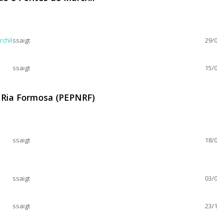
ntade e Pontes de Marchil
chil
ssaigt
29/0
ssaigt
15/0
 Ria Formosa (PEPNRF)
 da Ria Formosa (PEPNRF)
ssaigt
18/0
ssaigt
03/0
ssaigt
23/1