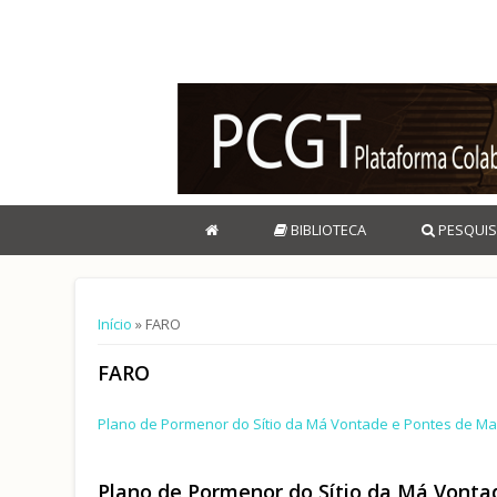
BIBLIOTECA
PESQUIS
Está aqui
Início
» FARO
FARO
Plano de Pormenor do Sítio da Má Vontade e Pontes de Mar
Plano de Pormenor do Sítio da Má Vonta