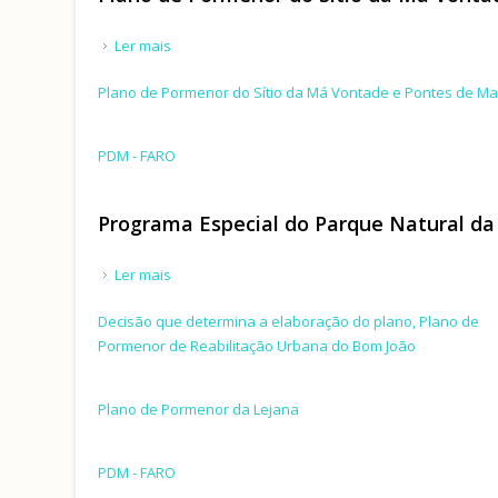
Ler mais
acerca de Plano de Pormenor do Sítio da Má Vo
Plano de Pormenor do Sítio da Má Vontade e Pontes de Mar
PDM - FARO
Programa Especial do Parque Natural da
Ler mais
acerca de Programa Especial do Parque Natural
Decisão que determina a elaboração do plano, Plano de
Pormenor de Reabilitação Urbana do Bom João
Plano de Pormenor da Lejana
PDM - FARO