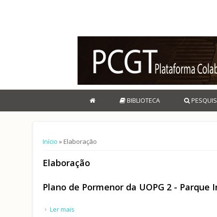
BIBLIOTECA
PESQUIS
Está aqui
Início
» Elaboração
Elaboração
Plano de Pormenor da UOPG 2 - Parque In
Ler mais
acerca de Plano de Pormenor da UOPG 2 - Parque