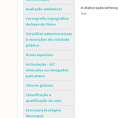
A elaboração/altera
Avaliação ambiental
Sim
Cartografia topográfica
de base do Plano
Servidões administrativas
e restrições de utilidade
pública
Áreas especiais
Articulação - IGT
alterados ou revogados
pelo plano
Valores globais
Classificação e
qualificação do solo
Estrutura Ecológica
Municipal