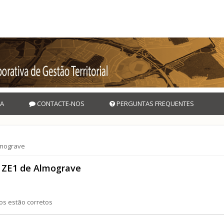
A
CONTACTE-NOS
PERGUNTAS FREQUENTES
lmograve
 ZE1 de Almograve
os estão corretos