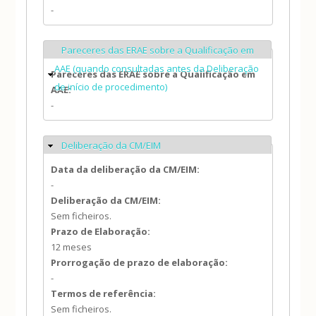
-
Pareceres das ERAE sobre a Qualificação em
Ocultar
AAE (quando consultadas antes da Deliberação
Pareceres das ERAE sobre a Qualificação em
de início de procedimento)
AAE:
-
Deliberação da CM/EIM
Ocultar
Data da deliberação da CM/EIM:
-
Deliberação da CM/EIM:
Sem ficheiros.
Prazo de Elaboração:
12 meses
Prorrogação de prazo de elaboração:
-
Termos de referência:
Sem ficheiros.