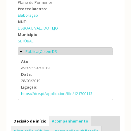
Plano de Pormenor
Procedimento:
Elaboração
NUT:
LISBOA E VALE DO TEJO
Município:
SETÚBAL
Publicação em DR
Ocultar
Ato:
Aviso 5597/2019
Data:
28/03/2019
Ligação:
https://dre.pt/application/file/121700113
PP
Decisão de início
Acompanhamento
Discussão pública
Aprovação/Publicação