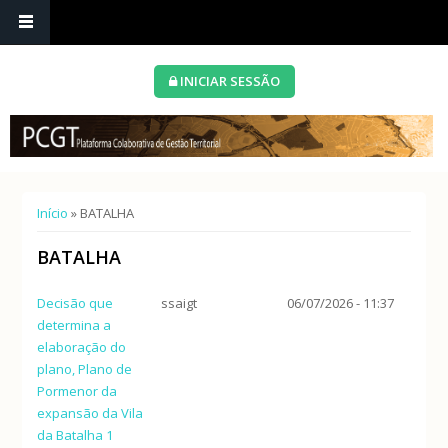
INICIAR SESSÃO
Está aqui
Início
» BATALHA
BATALHA
Decisão que
ssaigt
06/07/2026 - 11:37
determina a
elaboração do
plano, Plano de
Pormenor da
expansão da Vila
da Batalha 1