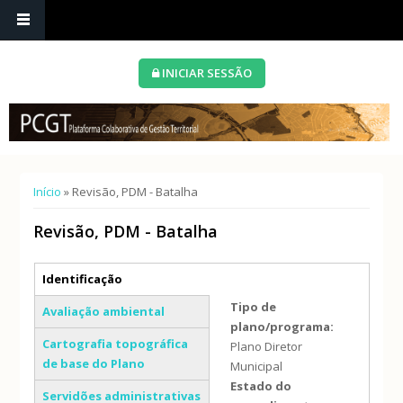
INICIAR SESSÃO
Está aqui
Início
» Revisão, PDM - Batalha
Revisão, PDM - Batalha
Separadores verticais
Identificação
(separador ativo)
Tipo de
Avaliação ambiental
plano/programa:
Cartografia topográfica
Plano Diretor
de base do Plano
Municipal
Estado do
Servidões administrativas