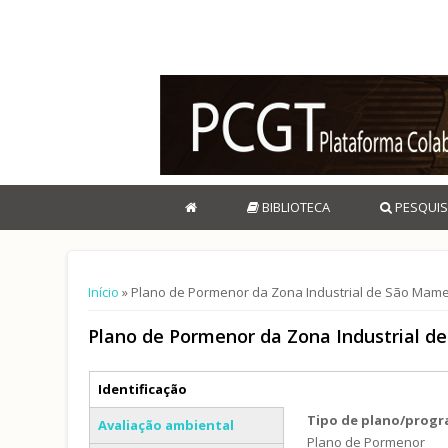
BIBLIOTECA
PESQUIS
Está aqui
Início
» Plano de Pormenor da Zona Industrial de São Mam
Plano de Pormenor da Zona Industrial 
Separadores verticais
Identificação
(separador ativo)
Tipo de plano/prog
Avaliação ambiental
Plano de Pormenor