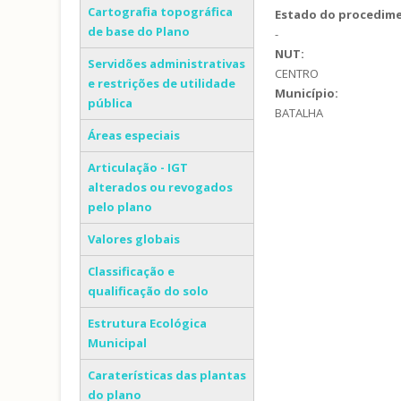
Cartografia topográfica
Estado do procedim
de base do Plano
-
NUT:
Servidões administrativas
CENTRO
e restrições de utilidade
Município:
pública
BATALHA
Áreas especiais
Articulação - IGT
alterados ou revogados
pelo plano
Valores globais
Classificação e
qualificação do solo
Estrutura Ecológica
Municipal
Caraterísticas das plantas
do plano