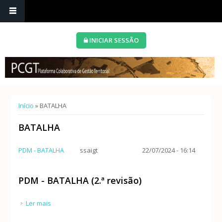
INICIAR SESSÃO
Está aqui
Início
» BATALHA
BATALHA
PDM - BATALHA
ssaigt
22/07/2024 - 16:14
PDM - BATALHA (2.ª revisão)
Ler mais
acerca de PDM - BATALHA (2.ª revisão)