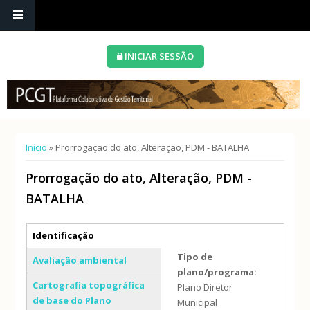
INICIAR SESSÃO
Está aqui
Início
» Prorrogação do ato, Alteração, PDM - BATALHA
Prorrogação do ato, Alteração, PDM -
BATALHA
Separadores verticais
Identificação
(separador ativo)
Tipo de
Avaliação ambiental
plano/programa:
Cartografia topográfica
Plano Diretor
de base do Plano
Municipal