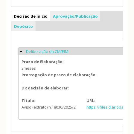
AS
Decisão de início
Aprovação/Publicação
(separador ativo)
Depósito
Deliberação da CM/EIM
Ocultar
Prazo de Elaboração:
3meses
Prorrogação de prazo de elaboração:
-
DR decisão de elaborar:
Título:
URL:
Aviso (extrato) n.º 8030/2025/2
https://files.diariodarep