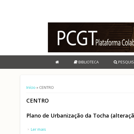
BIBLIOTECA
PESQUIS
Está aqui
Início
» CENTRO
CENTRO
Plano de Urbanização da Tocha (alteraç
Ler mais
acerca de Plano de Urbanização da Tocha (alte