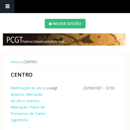
INICIAR SESSÃO
Está aqui
Início
» CENTRO
CENTRO
Retificação do ato e
ssaigt
23/09/2021 - 12:50
anexos, Alteração
do ato e anexos,
Alteração, Plano de
Pormenor de Santo
Agostinho