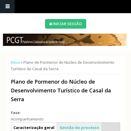
INICIAR SESSÃO
Está aqui
Início
» Plano de Pormenor do Núcleo de Desenvolvimento
Turístico de Casal da Serra
Plano de Pormenor do Núcleo de
Desenvolvimento Turístico de Casal da
Serra
Fase:
Acompanhamento
Info geral
Caracterização geral
Gestão do processo