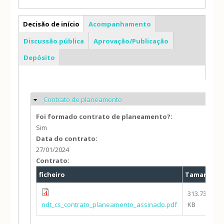
PP
Decisão de início
Acompanhamento
Discussão pública
Aprovação/Publicação
Depósito
Contrato de planeamento
Ocultar
Foi formado contrato de planeamento?:
Sim
Data do contrato:
27/01/2024
Contrato:
ficheiro
Tamanho
313.73
ndt_cs_contrato_planeamento_assinado.pdf
KB