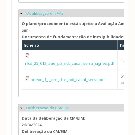
Qualificação em AAE
Ocultar
O plano/procedimento está sujeito a Avaliação Ambien
Sim
Documento de fundamentação de inexigibilidade:
ficheiro
Taman
1.22 MB
rfcd_25_012_aae_pp_ndt_casal_serra_signed.pdf
515.68
anexo_1_-_qre_rfcd_ndt_casal_serra.pdf
KB
Deliberação da CM/EIM
Ocultar
Data da deliberação da CM/EIM:
26/04/2024
Deliberação da CM/EIM: