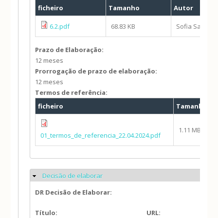
ficheiro
Tamanho
Autor
6.2.pdf
68.83 KB
Sofia Santos
Prazo de Elaboração:
12 meses
Prorrogação de prazo de elaboração:
12 meses
Termos de referência:
ficheiro
Tamanho
A
1.11 MB
01_termos_de_referencia_22.04.2024.pdf
Decisão de elaborar
Ocultar
DR Decisão de Elaborar:
Título:
URL: