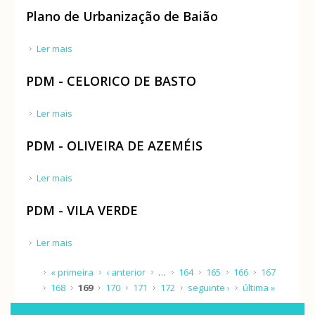
Plano de Urbanização de Baião
Ler mais
acerca de Plano de Urbanização de Baião
PDM - CELORICO DE BASTO
Ler mais
acerca de PDM - CELORICO DE BASTO
PDM - OLIVEIRA DE AZEMÉIS
Ler mais
acerca de PDM - OLIVEIRA DE AZEMÉIS
PDM - VILA VERDE
Ler mais
acerca de PDM - VILA VERDE
Páginas
« primeira
‹ anterior
…
164
165
166
167
168
169
170
171
172
seguinte ›
última »