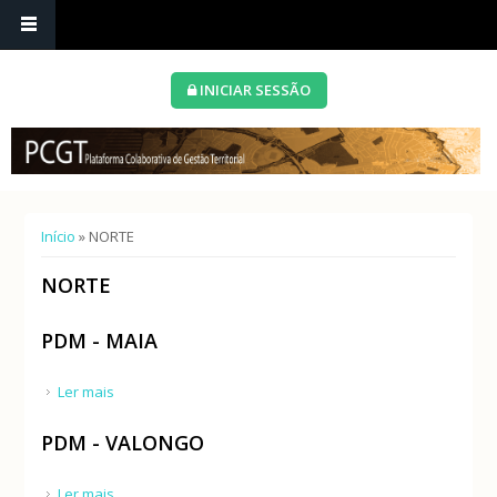
INICIAR SESSÃO
Está aqui
Início
» NORTE
NORTE
PDM - MAIA
Ler mais
acerca de PDM - MAIA
PDM - VALONGO
Ler mais
acerca de PDM - VALONGO