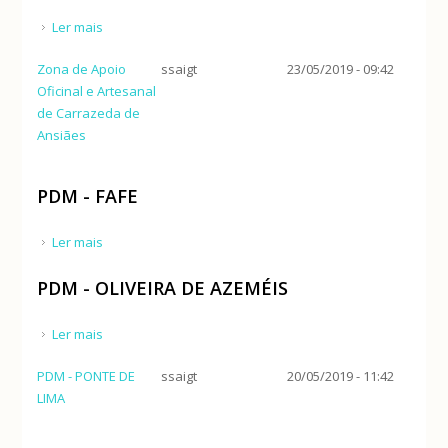
Ler mais
acerca de PDM - PAÇOS DE FERREIRA - Alteração de
0.21ha na freg. Frazão Arreigada
Zona de Apoio
ssaigt
23/05/2019 - 09:42
Oficinal e Artesanal
de Carrazeda de
Ansiães
PDM - FAFE
Ler mais
acerca de PDM - FAFE
PDM - OLIVEIRA DE AZEMÉIS
Ler mais
acerca de PDM - OLIVEIRA DE AZEMÉIS
PDM - PONTE DE
ssaigt
20/05/2019 - 11:42
LIMA