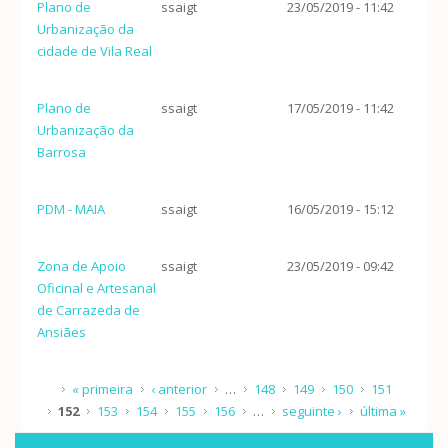
Plano de
ssaigt
23/05/2019 - 11:42
Urbanização da
cidade de Vila Real
Plano de
ssaigt
17/05/2019 - 11:42
Urbanização da
Barrosa
PDM - MAIA
ssaigt
16/05/2019 - 15:12
Zona de Apoio
ssaigt
23/05/2019 - 09:42
Oficinal e Artesanal
de Carrazeda de
Ansiães
Páginas
« primeira
‹ anterior
…
148
149
150
151
152
153
154
155
156
…
seguinte ›
última »