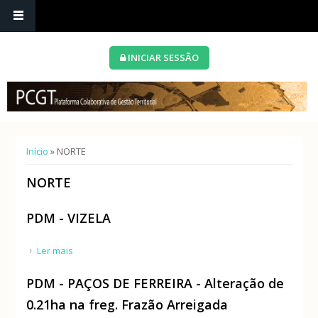
INICIAR SESSÃO
Está aqui
Início
» NORTE
NORTE
PDM - VIZELA
Ler mais
acerca de PDM - VIZELA
PDM - PAÇOS DE FERREIRA - Alteração de
0.21ha na freg. Frazão Arreigada