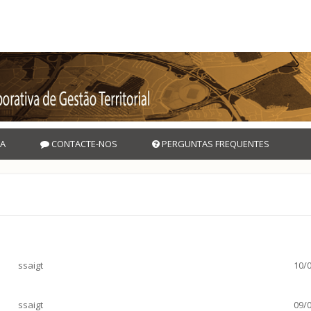
A
CONTACTE-NOS
PERGUNTAS FREQUENTES
ssaigt
10/0
ssaigt
09/0