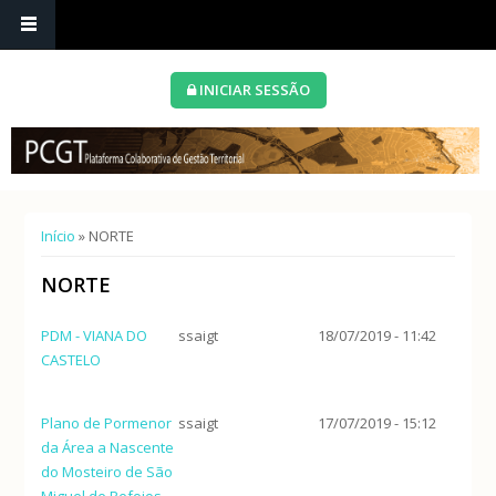
INICIAR SESSÃO
Está aqui
Início
» NORTE
NORTE
PDM - VIANA DO
ssaigt
18/07/2019 - 11:42
CASTELO
Plano de Pormenor
ssaigt
17/07/2019 - 15:12
da Área a Nascente
do Mosteiro de São
Miguel de Refojos